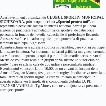
Acest eveniment , organizat de
CLUBUL SPORTIV MUNICIPAL
SIGHISOARA
, prin scopul declarat
„Sportul pentru toti”
, ce
reprezinta o activitate sociala de interes national, bazata pe libera
alegere de practicare a activitatilor fizice sportive, de catre orice
persoana, in functie de nevoile, capacitatile si preferintele fiecaruia.
Acesta se va face in cadru organizat prin punere la dispozitie a
terenului municipal Sighisoara.
Aceasta actiune este adresata copiilor si parintilor, care vor sa participe
la miscare in natura. Va indemnam sa lasati grijile la marginea terenului
,sa va bucurati impreuna, copii si parinti. Indrumarile necesare vor fi
oferite de voluntarii reuniti in grupul ce va sustine un viitor club de
rugby ( care se afla in curs de dobandire a personalitatii juridice).
Evenimentul va incepe la ora 10.00, cu un cuvant de inceput de la
Armand Bogdan Manea, fost jucator de rugby. Imediat se va trece la o
familiarizare cu sportul rugby, la care va invitam sa participati.In
aceasta actiune vor fi implicati si componentii clubului LUPII
TRANSILVANIEI din Tg Mures, care ne vor ajuta sa va prezentam
acest joc sportiv.