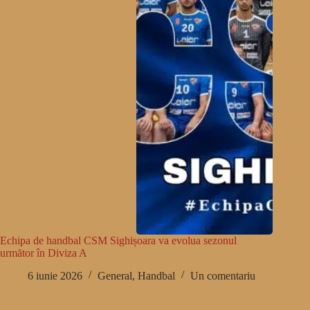
Echipa de handbal CSM Sighișoara va evolua sezonul
următor în Diviza A
6 iunie 2026
General
,
Handbal
Un comentariu