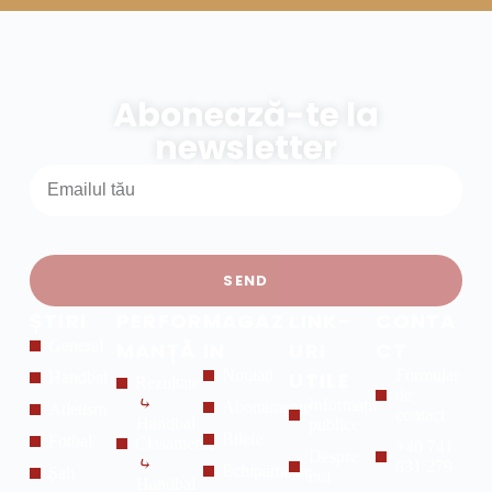
Abonează-te la
newsletter
SEND
ȘTIRI
PERFOR
MAGAZ
LINK-
CONTA
General
MANȚĂ
IN
URI
CT
Noutăți
Formular
UTILE
Handbal
Rezultate
de
⤷
Informații
Abonamente
Atletism
contact
Handbal
publice
Bilete
Fotbal
Clasamente
+40 741
Despre
⤷
831 279
Echipamente
Șah
noi
Handbal