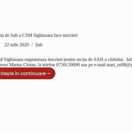
tia de Sah a CSM Sighisoara face inscrieri
22 iulie 2020
Șah
 Sighisoara organizeaza inscrieri pentru sectia de SAH a clubului. Iubit
fesor Marius Clotan, la telefon 0726139090 sau pe e-mail mari_us98
itește în continuare