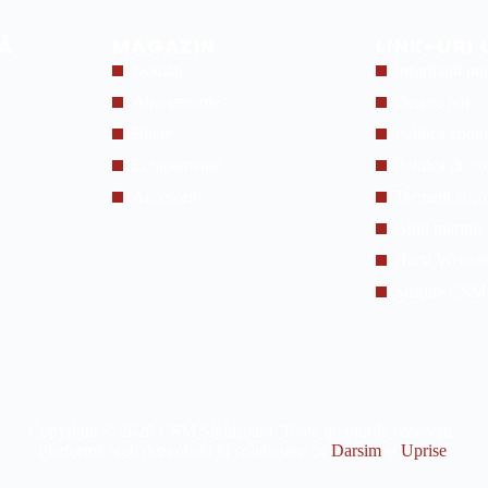
Ă
MAGAZIN
LINK-URI 
Noutăți
Informații pu
Abonamente
Despre noi
Bilete
Politica cook
Echipamente
Politica de co
Accesorii
Termeni și co
Ghid mărimi
Hartă Websit
Susține CSM
Copyright © 2026 CSM Sighișoara. Toate drepturile rezervate.
Platformă web dezvoltată în colaborare cu
Darsim
și
Uprise
.