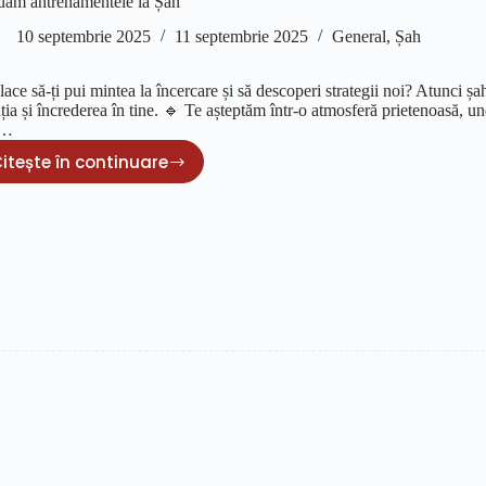
uăm antrenamentele la Șah
10 septembrie 2025
11 septembrie 2025
General
,
Șah
place să-ți pui mintea la încercare și să descoperi strategii noi? Atunci ș
ția și încrederea în tine. 🔹 Te așteptăm într-o atmosferă prietenoasă, un
t…
itește în continuare