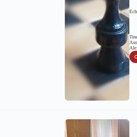
Ech
Tine
Aso
Ale
C