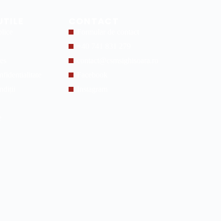
UTILE
CONTACT
blice
Formular de contact
+40 741 831 279
ies
contact@csmsighisoara.ro
nfidentialitate
Facebook
ndiții
Instagram
e