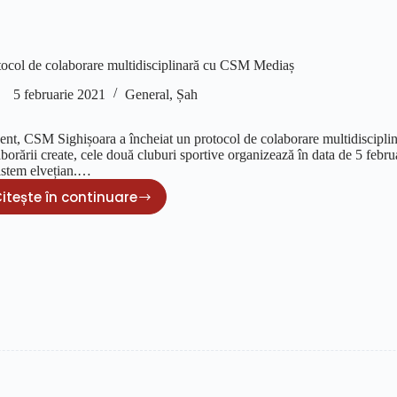
tocol de colaborare multidisciplinară cu CSM Mediaș
5 februarie 2021
General
,
Șah
ent, CSM Sighișoara a încheiat un protocol de colaborare multidiscipl
aborării create, cele două cluburi sportive organizează în data de 5 feb
sistem elvețian.…
itește în continuare