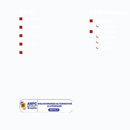
ȘTIRI
PERFORMANȚ
General
Rezultate
⤷
Handbal
Handbal
Clasamente
Atletism
⤷
Handbal
⤷
Atletism
Fotbal
⤷
Fotbal
Șah