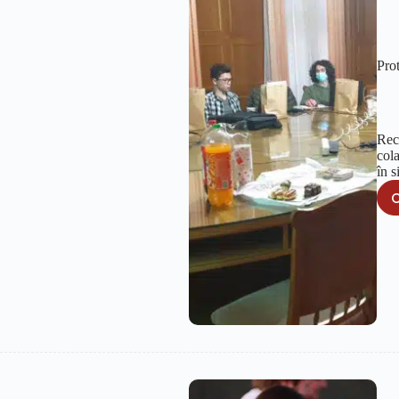
Pro
Rec
col
în 
C