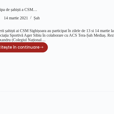
ipa de șahiști a CSM…
14 martie 2021
Șah
rii șahiști ai CSM Sighișoara au participat în zilele de 13 si 14 martie
ciația Sportivă Ager Sibiu în colaborare cu ACS Tera-Șah Mediaș. Rezu
xandru (Colegiul Național…
itește în continuare