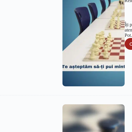
Rel
Îți 
aten
Po
C