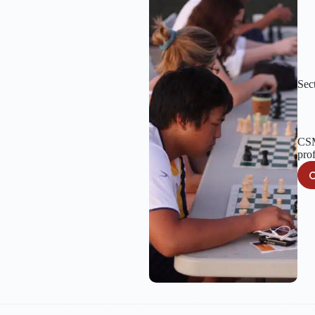
Sec
CSM
pro
C