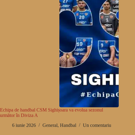
Echipa de handbal CSM Sighișoara va evolua sezonul
următor în Diviza A
6 iunie 2026
General
,
Handbal
Un comentariu