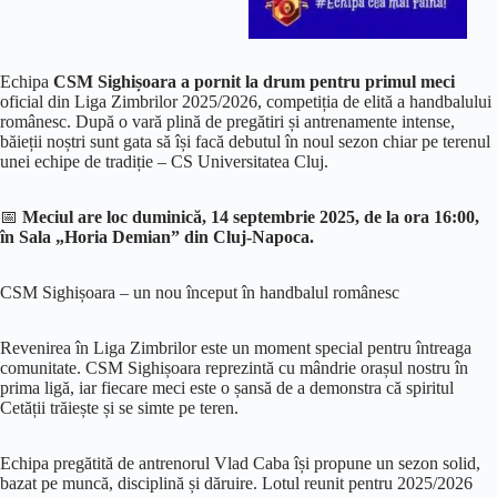
Echipa
CSM Sighișoara a pornit la drum pentru primul meci
oficial din Liga Zimbrilor 2025/2026, competiția de elită a handbalului
românesc. După o vară plină de pregătiri și antrenamente intense,
băieții noștri sunt gata să își facă debutul în noul sezon chiar pe terenul
unei echipe de tradiție – CS Universitatea Cluj.
📅
Meciul are loc duminică, 14 septembrie 2025, de la ora 16:00,
în Sala „Horia Demian” din Cluj-Napoca.
CSM Sighișoara – un nou început în handbalul românesc
Revenirea în Liga Zimbrilor este un moment special pentru întreaga
comunitate. CSM Sighișoara reprezintă cu mândrie orașul nostru în
prima ligă, iar fiecare meci este o șansă de a demonstra că spiritul
Cetății trăiește și se simte pe teren.
Echipa pregătită de antrenorul Vlad Caba își propune un sezon solid,
bazat pe muncă, disciplină și dăruire. Lotul reunit pentru 2025/2026