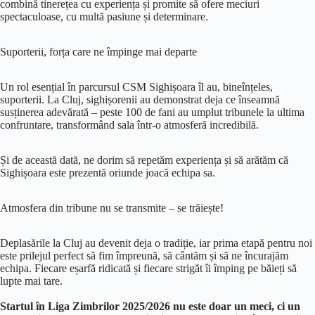
combină tinerețea cu experiența și promite să ofere meciuri
spectaculoase, cu multă pasiune și determinare.
Suporterii, forța care ne împinge mai departe
Un rol esențial în parcursul CSM Sighișoara îl au, bineînțeles,
suporterii. La Cluj, sighișorenii au demonstrat deja ce înseamnă
susținerea adevărată – peste 100 de fani au umplut tribunele la ultima
confruntare, transformând sala într-o atmosferă incredibilă.
Și de această dată, ne dorim să repetăm experiența și să arătăm că
Sighișoara este prezentă oriunde joacă echipa sa.
Atmosfera din tribune nu se transmite – se trăiește!
Deplasările la Cluj au devenit deja o tradiție, iar prima etapă pentru noi
este prilejul perfect să fim împreună, să cântăm și să ne încurajăm
echipa. Fiecare eșarfă ridicată și fiecare strigăt îi împing pe băieți să
lupte mai tare.
Startul în Liga Zimbrilor 2025/2026 nu este doar un meci, ci un